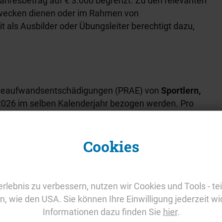
Jahresbetrag auf € 3.000 begrenzt. Zu den relevanten
n Zwecken dienen oder im Rahmen von
t als Ausbilder oder Übungsleiter berechtigt dazu,
eiseaufwandsentschädigungen (PRAE) von
Sportlern,
2026 im selben Kalenderjahr bezogen werden. Pro
ür dieselbe Person ausbezahlt werden. Die
 dann entsprechend zu kürzen.
Cookies
rch den Verein freiwillig erfolgen
und dürfen daher
enstverhältnis zum Verein stehen. Werden vom
r Arbeit, Gewerbebetrieb, nichtselbständiger Arbeit
rzielt, z.B. weil er Angestellter des Vereins ist, darf
rlebnis zu verbessern, nutzen wir Cookies und Tools - tei
 Ausbildung oder Qualifikation erfordern wie die
rn, wie den USA. Sie können Ihre Einwilligung jederzeit wi
äter für Sanitätsdienste, die er zusätzlich freiwillig
Informationen dazu finden Sie
hier
.