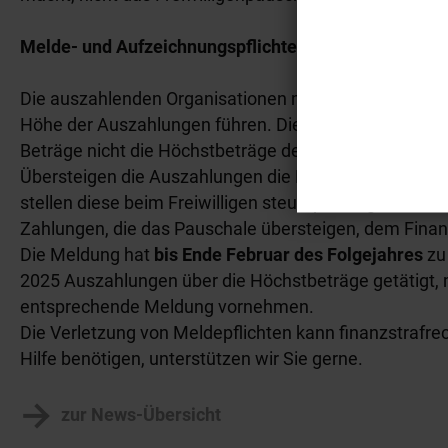
Melde- und Aufzeichnungspflichten
Die auszahlenden Organisationen müssen Aufzeichnung
Höhe der Auszahlungen führen. Die Aufzeichnungen s
Beträge nicht die Höchstbeträge des Freiwilligenpaus
Übersteigen die Auszahlungen die Höchstbeträge des j
stellen diese beim Freiwilligen steuerpflichtige Einkün
Zahlungen, die das Pauschale übersteigen, dem Finan
Die Meldung hat
bis Ende Februar des Folgejahres
zu
2025 Auszahlungen über die Höchstbeträge getätigt,
entsprechende Meldung vornehmen.
Die Verletzung von Meldepflichten kann finanzstrafrec
Hilfe benötigen, unterstützen wir Sie gerne.
zur News-Übersicht