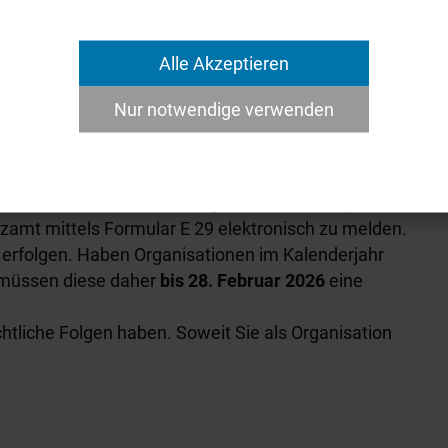
Alle Akzeptieren
en über die Einsatztage, die Tätigkeit sowie die
Nur notwendige verwenden
ind auch dann zu führen, wenn die ausbezahlten
chales übersteigen.
eweils kleinen oder großen Freiwilligenpauschales,
fte dar. Die auszahlende Organisation ist verpflichtet,
zamt mittels Formular E 29 elektronisch zu melden.
 erfolgen. Haben Organisationen im Kalenderjahr
 müssen diese daher
bis 28. Februar 2026
eine
htliche Folgen haben. Soweit Sie als Organisation