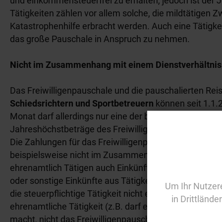
und einkommensteuerfrei zu erhalten, jedoch ist der 
Tätigkeiten zählen vor allem solche, die mildtätige
Katastrophenhilfe erbracht werden. Auch eine Tätigkei
das große Pauschale in Anspruch zu nehmen.
Nicht im Zusammenhang mit einem Dienstverhältnis
Das Freiwilligenpauschale und die pauschalierten R
Schiedsrichtern und Sportbetreuern
können seit 1.1.
Monat darf allerdings nur eine der beiden Varianten f
Jahreshöchstbeträge des Freiwilligenpauschales sind
Die Zahlungen für das Freiwilligenpauschale
müssen du
beispielsweise nicht im Zusammenhang mit einem Di
ehrenamtlich Tätigen auch Einkünfte aus Selbständige
oder sonstige Einkünfte aus Tätigkeiten für den Verein e
Um Ihr Nutzere
die steuerpflichtige Tätigkeit nicht eine vergleichbare
in Drittlände
ehrenamtliche Tätigkeit (z.B. darf ein angestellter Sanit
macht, nicht das Freiwilligenpauschale erhalten).